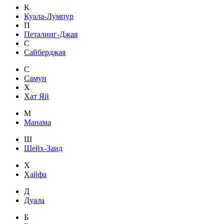
К
Куала-Лумпур
П
Петалинг-Джая
С
Сайберджая
С
Самуи
Х
Хат Яй
М
Манама
Ш
Шейх-Заид
Х
Хайфа
Д
Дуала
Б