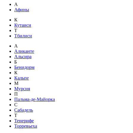
А
Афины
К
Кутаиси
Т
Тбилиси
А
Аликанте
Альсира
Б
Бенидорм
К
Кальпе
М
Мурсия
П
Пальма-де-Майорка
С
Сабадель
Т
Тенерифе
Торревьеха