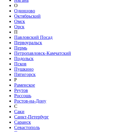
Нягань
О
Одинцово
Октябрьский
Омск
Орск
П
Павловский Посад
Первоуральск
Пермь
Петропавловск-Камчатский
Подольск
Псков
Пушкино
Пятигорск
Р
Раменское
Реутов
Россошь
Ростов-на-Дону
С
Саки
Санкт-Петербург
Саранск
Севастополь