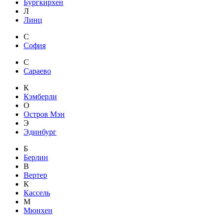
Бургкирхен
Л
Линц
С
София
С
Сараево
К
Кэмберли
О
Остров Мэн
Э
Эдинбург
Б
Берлин
В
Вертер
К
Кассель
М
Мюнхен