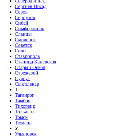
Северодвинск
Сергиев Посад
Серов
Серпухов
Сибай
Симферополь
Сланцы
Смоленск
Советск
Сочи
Ставрополь
Станица Каневская
Старый Оскол
Стрежевой
Сургут
Сыктывкар
Т
Таганрог
Тамбов
Тихорецк
Тольятти
Томск
Тюмень
У
Ульяновск