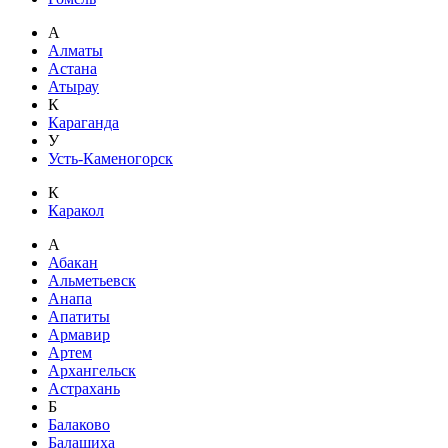
А
Алматы
Астана
Атырау
К
Караганда
У
Усть-Каменогорск
К
Каракол
А
Абакан
Альметьевск
Анапа
Апатиты
Армавир
Артем
Архангельск
Астрахань
Б
Балаково
Балашиха