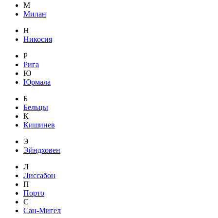
М
Милан
Н
Никосия
Р
Рига
Ю
Юрмала
Б
Бельцы
К
Кишинев
Э
Эйндховен
Л
Лиссабон
П
Порто
С
Сан-Мигел