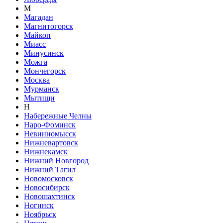
М
Магадан
Магнитогорск
Майкоп
Миасс
Минусинск
Можга
Мончегорск
Москва
Мурманск
Мытищи
Н
Набережные Челны
Наро-Фоминск
Невинномысск
Нижневартовск
Нижнекамск
Нижний Новгород
Нижний Тагил
Новомосковск
Новосибирск
Новошахтинск
Ногинск
Ноябрьск