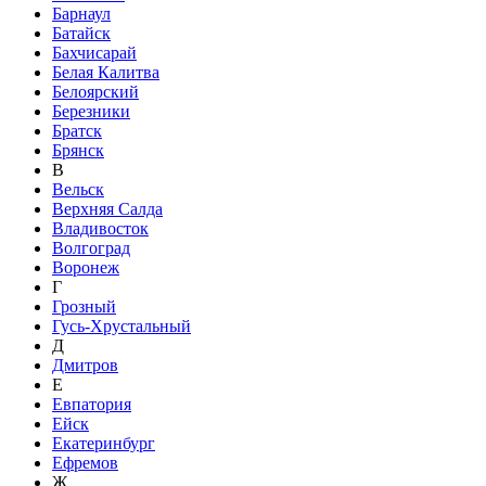
Барнаул
Батайск
Бахчисарай
Белая Калитва
Белоярский
Березники
Братск
Брянск
В
Вельск
Верхняя Салда
Владивосток
Волгоград
Воронеж
Г
Грозный
Гусь-Хрустальный
Д
Дмитров
Е
Евпатория
Ейск
Екатеринбург
Ефремов
Ж