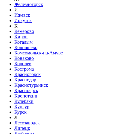
Железногорск
И
Ижевск
Иркутск
К
Кемерово
Киров
Когалым
Колпашево
Комсомольск-на-Амуре
Конаково
Королев
Кострома
Красногорск
Краснодар
Краснотурьинск
Красноярск
Кропоткин
Кулебаки
Кунгур
Курск
Л
Лесозаводск
Липецк
Люберцы